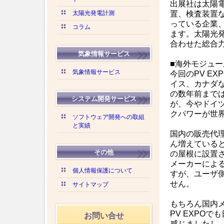
出展社は太陽
太陽光発電計測
置、検査装置
っている企業
コラム
ます。太陽光
合わせた総合
気象情報サービス
■海外モジュ
気象情報サービス
今回のPV E
イス、カナダ
の数年前まで
システム開発サービス
が、今やドイ
クパワーが世
ソフトウェア開発への取組
と実績
国内の販売代
ん増えている
その他
の屋根に設置
メーカーによ
個人情報保護について
すが、ユーザ
せん。
サイトマップ
もちろん国内
PV EXPO
お問い合せ
感じましたし